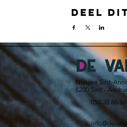
Deel di
Nieuwe Sint-Anna
8200 Sint - Andri
050 38 86 60
info@devare