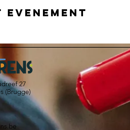
t evenement
dreef 27
es (Brugge)
ns.be