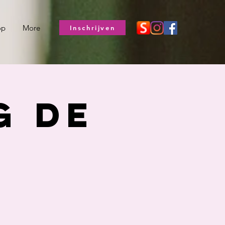
op
More
Inschrijven
g De