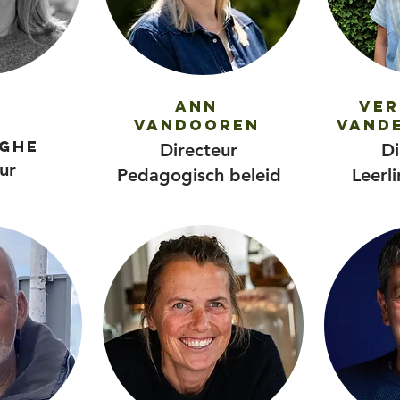
Ann
Ver
Vandooren
Vand
ghe
Directeur
Di
ur
Pedagogisch beleid
Leerl