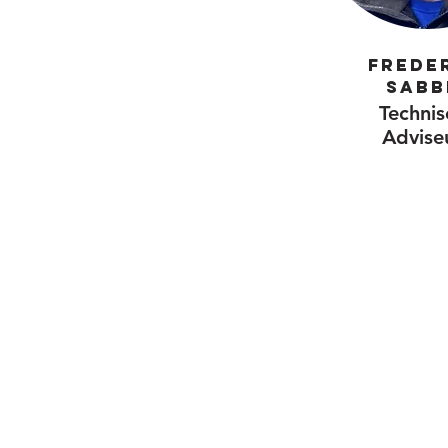
Frede
Sabb
Technis
Advise