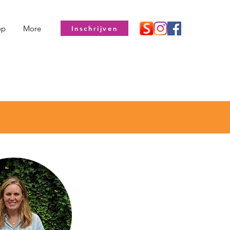
op
More
Inschrijven