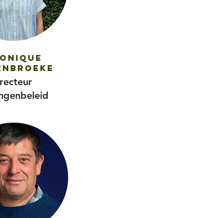
onique
enbroeke
recteur
ingenbeleid