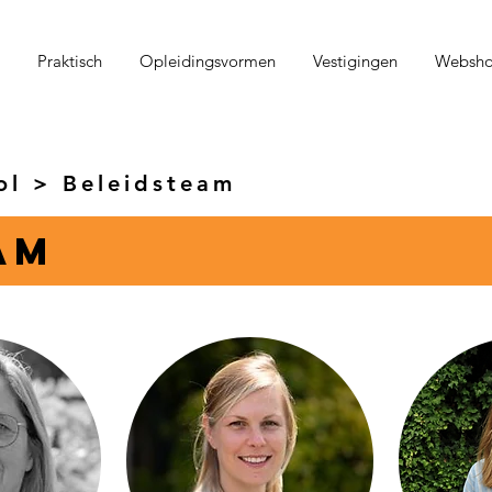
Praktisch
Opleidingsvormen
Vestigingen
Websh
ol
> Beleidsteam
am