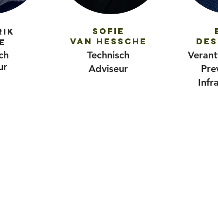
Sofie
rik
Van Hessche
Des
e
ch
Technisch
Verant
ur
Adviseur
Pre
Infr