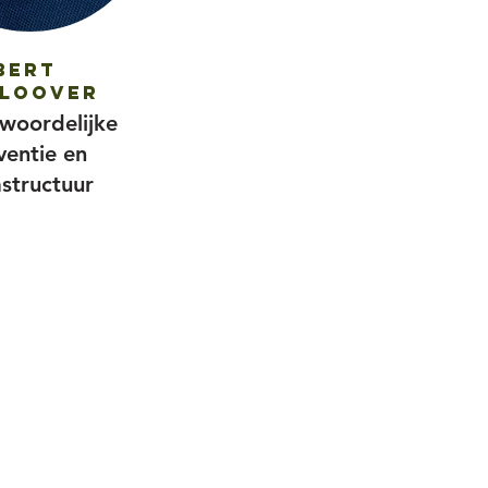
Bert
loover
woordelijke
ventie en
astructuur