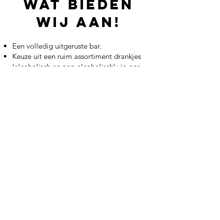
WAT BIEDEN
WIJ AAN!
Een volledig uitgeruste bar.
Keuze uit een ruim assortiment drankjes
(alcoholisch en non-alcoholisch) via ons
te bestellen.
Flexibele arrangementen, passend bij
jouw wensen (huren van bartafels,
barkrukken, decoratie, ...)
Een gezellige en veilige omgeving voor
een geslaagd feest
Nieuwe Sint-Annadreef 27 8200